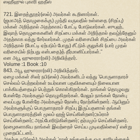
ஸஹீஹுல் புகாரி ஹதீஸ்
721. இறைத்தூதர்(ஸல்) அவர்கள் கூறினார்கள்.
(ஜமாஅத் தொழுகைக்கு) முந்தி வருவதில் உள்ளதை (சிறப்பு)
மக்கள் அறிந்தால் அதற்காகப் போட்டி போடுவார்கள். ஸுபுஹ்,
இஷாத் தொழுகைகளின் சிறப்பை மக்கள் அறிந்தால் தவழ்ந்தேனும்
அதற்காக வந்து சேர்வார்கள். முதல் வரிசையின் சிறப்பை அவர்கள்
அறிந்தால் (போட்டி ஏற்படும் போது) சீட்டுக் குலுக்கி (யார் முதல்
வரிசையில் நிற்பது என்பதை)த் தீர்மானிப்பார்கள்."
என அபூ ஹுரைரா(ரலி) அறிவித்தார்.
Volume :1 Book :10
843. அபூ ஹுரைரா(ரலி) அறிவித்தார்.
ஏழை மக்கள் சிலர் நபி(ஸல்) அவர்களிடம் வந்து 'பொருளாதாரச்
செல்வம் பெற்றவர்கள் உயர்வான பதவிகளையும் நிலையான
பாக்கியத்தையும் பெற்றுக் கொள்கிறார்கள். நாங்கள் தொழுவது
போன்றே அவர்களும் தொழுகிறார்கள். மேலும் நாங்கள் நோன்பு
வைப்பது போன்றே அவர்களும் நோன்பு நோற்கின்றனர். ஆயினும்
அவர்களுக்குப் பொருளாதாரச் சிறப்பு இருப்பதனால் தங்கள்
பொருளாதாரத்தின் மூலம் ஹஜ் செய்கின்றனர்;உம்ராச்
செய்கின்றனர்; அறப்போரிடுகின்றனர்; தர்மமும் செய்கின்றனர்.
(ஏழைகளாகிய நாங்கள் இவற்றைச் செய்ய முடிவதில்லை)' என்று
முறையிட்டனர்.
அதற்கு நபி(ஸல்) அவர்கள் 'நான் உங்களுக்கு ஒரு காரியத்தைக்