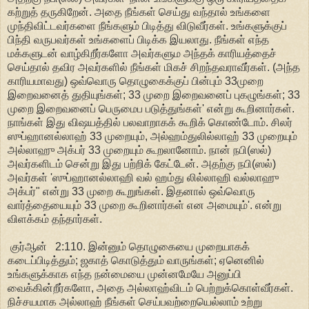
கற்றுத் தருகிறேன். அதை நீங்கள் செய்து வந்தால் உங்களை
முந்திவிட்டவர்களை நீங்களும் பிடித்து விடுவீர்கள். உங்களுக்குப்
பிந்தி வருபவர்கள் உங்களைப் பிடிக்க இயலாது. நீங்கள் எந்த
மக்களுடன் வாழ்கிறீர்களோ அவர்களும அந்தக் காரியத்தைச்
செய்தால் தவிர அவர்களில் நீங்கள் மிகச் சிறந்தவராவீர்கள். (அந்த
காரியமாவது) ஒவ்வொரு தொழுகைக்குப் பின்பும் 33முறை
இறைவனைத் துதியுங்கள்; 33 முறை இறைவனைப் புகழுங்கள்; 33
முறை இறைவனைப் பெருமைப படுத்துங்கள்' என்று கூறினார்கள்.
நாங்கள் இது விஷயத்தில் பலவாறாகக் கூறிக் கொண்டோம். சிலர்
ஸுப்ஹானல்லாஹ் 33 முறையும், அல்ஹம்துலில்லாஹ் 33 முறையும்
அல்லாஹு அக்பர் 33 முறையும் கூறலானோம். நான் நபி(ஸல்)
அவர்களிடம் சென்று இது பற்றிக் கேட்டேன். அதற்கு நபி(ஸல்)
அவர்கள் 'ஸுப்ஹானல்லாஹி வல் ஹம்து லில்லாஹி வல்லாஹு
அக்பர்" என்று 33 முறை கூறுங்கள். இதனால் ஒவ்வொரு
வார்த்தையையும் 33 முறை கூறினார்கள் என அமையும்'. என்று
விளக்கம் தந்தார்கள்.
குர்ஆன் 2:110. இன்னும் தொழுகையை முறையாகக்
கடைப்பிடித்தும்; ஜகாத் கொடுத்தும் வாருங்கள்; ஏனெனில்
உங்களுக்காக எந்த நன்மையை முன்னமேயே அனுப்பி
வைக்கின்றீர்களோ, அதை அல்லாஹ்விடம் பெற்றுக்கொள்வீர்கள்.
நிச்சயமாக அல்லாஹ் நீங்கள் செய்பவற்றையெல்லாம் உற்று