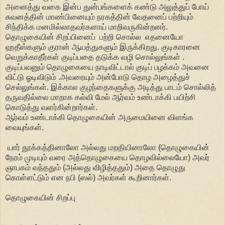
அனைத்து வகை இன்ப துன்பங்களைக் கண்டு அலுத்துப் போய்
சுவனத்தின் மாண்பினையும் நரகத்தின் வேதனைப் பற்றியும்
சிந்திக்க மனமில்லாதவர்களாய் மாறிவருகின்றனர்.
தொழுகையின் சிறப்பினைப் பற்றி சொல்ல எதனையோ
ஹதீஸ்களும் குரான் ஆயத்துகளும் இருக்கிறது. குடிகாரனை
வெறுக்காதீர்கள் குடிப்பதை தடுக்க வழி சொல்லுங்கள் .
குடிப்பவனும் தொழுகையை நாடிவிட்டால் குடிப் பழக்கம் அவனை
விட்டு ஓடிவிடும் .அவரையும் அன்போடு தொழ அழைத்துச்
செல்லுங்கள். இக்கால குழந்தைகளுக்கு அடித்து பாடம் சொல்லித்
தருவதில்லை மாறாக கல்வி மேல் ஆர்வம் உண்டாக்கி பயிற்சி
கொடுத்து வளர்கின்றார்கள்.
ஆர்வம் உண்டாக்கி தொழுகையின் அருமையினை விளங்க
வையுங்கள்.
யார் தூக்கத்தினாலோ அல்லது மறதியினாலோ (தொழுகையின்
நேரம் முடியும் வரை அத்தொழுகையை தொழவில்லையோ) அவர்
ஞாபகம் வந்ததும் (அல்லது விழித்ததும்) அதை தொழுது
கொள்ளட்டும் என நபி (ஸல்) அவர்கள் கூறினார்கள்.
தொழுகையின் சிறப்பு